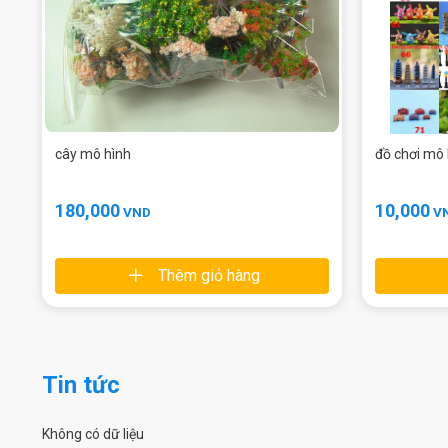
cây mô hình
đồ chơi mô
180,000
10,000
VND
V
Thêm giỏ hàng
Tin tức
Không có dữ liệu