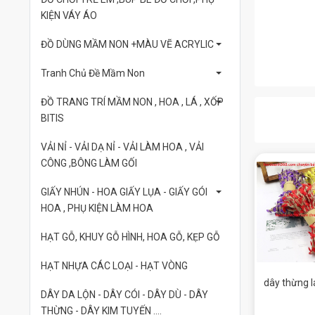
KIỆN VÁY ÁO
ĐỒ DÙNG MẦM NON +MÀU VẼ ACRYLIC
Tranh Chủ Đề Mầm Non
ĐỒ TRANG TRÍ MẦM NON , HOA , LÁ , XỐP
BITIS
VẢI NỈ - VẢI DẠ NỈ - VẢI LÀM HOA , VẢI
CÔNG ,BÔNG LÀM GỐI
GIẤY NHÚN - HOA GIẤY LỤA - GIẤY GÓI
HOA , PHỤ KIỆN LÀM HOA
HẠT GỖ, KHUY GỖ HÌNH, HOA GỖ, KẸP GỖ
HẠT NHỰA CÁC LOẠI - HẠT VÒNG
dây thừng lá
DÂY DA LỘN - DÂY CÓI - DÂY DÙ - DÂY
THỪNG - DÂY KIM TUYẾN ....