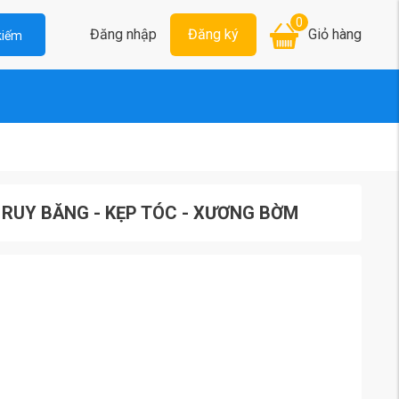
0
Đăng nhập
Đăng ký
Giỏ hàng
kiếm
 lẻ, RUY BĂNG - KẸP TÓC - XƯƠNG BỜM