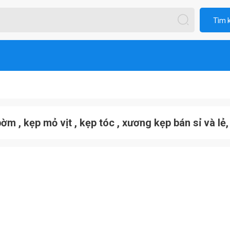
Tìm 
ờm , kẹp mỏ vịt , kẹp tóc , xương kẹp bán sỉ và