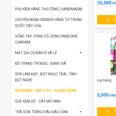
35,000
V
PHỤ KIỆN HÀNG THỦ CÔNG ( HANDMADE)
T
CHUYÊN NHẬN ORRDER HÀNG TỪ TRUNG
QUỐC CÁC LOẠI ..
VÒNG TAY, VÒNG CỔ, VÒNG PANDORA
CHARAM
MẶT GIẢ CỔ BÁN SỈ VÀ LẺ
ĐỒ TRANG TRÍ NOEL- BẢNG GIÁ
SPA LÀM ĐẸP , BỘT NGỌC TRAI , TINH
BỘT NGHỆ
ruy băng
RUY BĂNG - KẸP TÓC - XƯƠNG BỜM
5,000
VN
QUE KEM GỖ - CÂY MÔ HÌNH
T
TRÀ SỮA TRÂN CHÂU ĐÀI LOAN