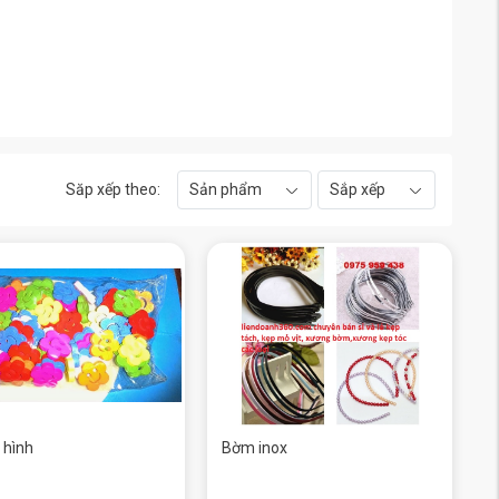
Săp xếp theo:
Sản phẩm
Sắp xếp
 hình
Bờm inox