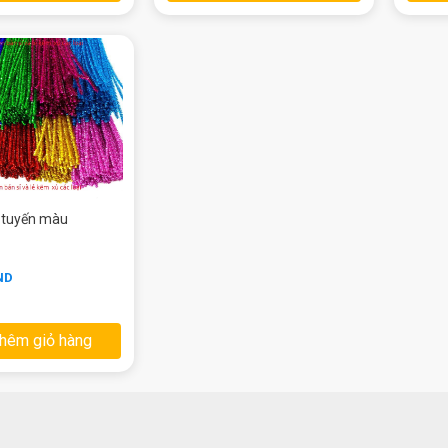
 tuyến màu
ND
hêm giỏ hàng