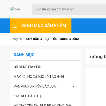
DANH MỤC SẢN PHẨM
Trang chủ
RUY BĂNG - KẸP TÓC - XƯƠNG BỜM
DANH MỤC
xương b
ĐỒ DÙNG GIA ĐÌNH
MÁY - DỤNG CỤ ĐỤC LỖ,TẠO HÌNH
VĂN PHÒNG PHẨM CÁC LOẠI
KÌM , KÉO CÁC LOẠI
ĐỒ CHƠI TRẺ EM ,BÚP BÊ ĐỒ CHƠI ,PHỤ