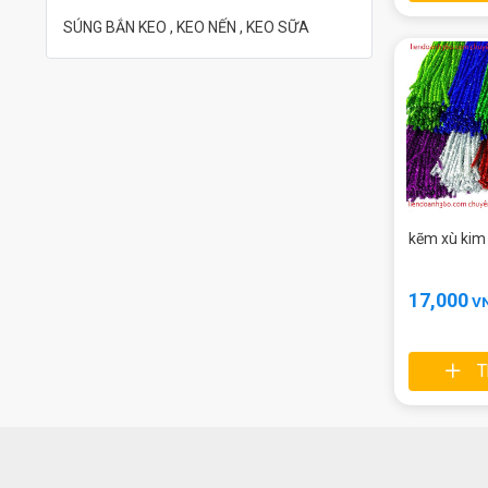
SÚNG BẮN KEO , KEO NẾN , KEO SỮA
kẽm xù kim
17,000
V
T