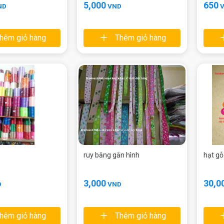
5,000
650
ND
VND
hêm giỏ hàng
Thêm giỏ hàng
ruy băng gắn hình
hạt g
3,000
30,0
D
VND
hêm giỏ hàng
Thêm giỏ hàng