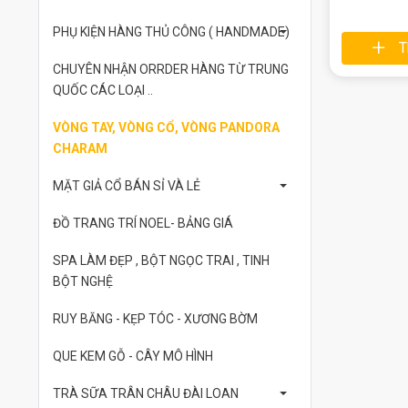
PHỤ KIỆN HÀNG THỦ CÔNG ( HANDMADE)
T
CHUYÊN NHẬN ORRDER HÀNG TỪ TRUNG
QUỐC CÁC LOẠI ..
VÒNG TAY, VÒNG CỔ, VÒNG PANDORA
CHARAM
MẶT GIẢ CỔ BÁN SỈ VÀ LẺ
ĐỒ TRANG TRÍ NOEL- BẢNG GIÁ
SPA LÀM ĐẸP , BỘT NGỌC TRAI , TINH
BỘT NGHỆ
RUY BĂNG - KẸP TÓC - XƯƠNG BỜM
QUE KEM GỖ - CÂY MÔ HÌNH
TRÀ SỮA TRÂN CHÂU ĐÀI LOAN