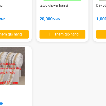
ng
tatoo choker bán sỉ
Dây v
20,000
1,00
VND
VND
hêm giỏ hàng
Thêm giỏ hàng
ND