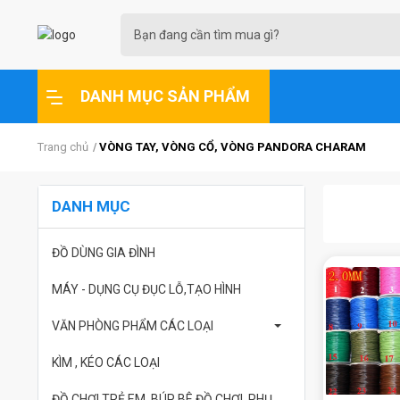
DANH MỤC SẢN PHẨM
Trang chủ
VÒNG TAY, VÒNG CỔ, VÒNG PANDORA CHARAM
DANH MỤC
ĐỒ DÙNG GIA ĐÌNH
MÁY - DỤNG CỤ ĐỤC LỖ,TẠO HÌNH
VĂN PHÒNG PHẨM CÁC LOẠI
KÌM , KÉO CÁC LOẠI
ĐỒ CHƠI TRẺ EM ,BÚP BÊ ĐỒ CHƠI ,PHỤ