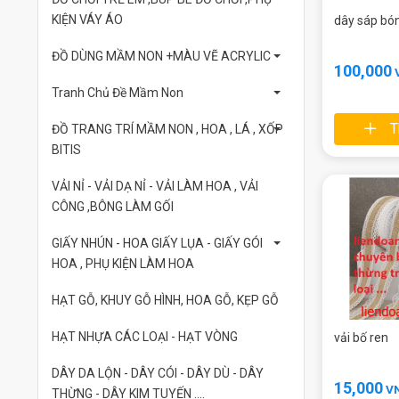
KIỆN VÁY ÁO
dây sáp bó
ĐỒ DÙNG MẦM NON +MÀU VẼ ACRYLIC
100,000
Tranh Chủ Đề Mầm Non
T
ĐỒ TRANG TRÍ MẦM NON , HOA , LÁ , XỐP
BITIS
VẢI NỈ - VẢI DẠ NỈ - VẢI LÀM HOA , VẢI
CÔNG ,BÔNG LÀM GỐI
GIẤY NHÚN - HOA GIẤY LỤA - GIẤY GÓI
HOA , PHỤ KIỆN LÀM HOA
HẠT GỖ, KHUY GỖ HÌNH, HOA GỖ, KẸP GỖ
HẠT NHỰA CÁC LOẠI - HẠT VÒNG
vải bố ren
DÂY DA LỘN - DÂY CÓI - DÂY DÙ - DÂY
15,000
V
THỪNG - DÂY KIM TUYẾN ....