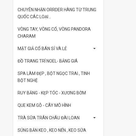
CHUYÊN NHẬN ORRDER HÀNG TỪ TRUNG
QUỐC CÁC LOẠI ..
VÒNG TAY, VÒNG CỔ, VÒNG PANDORA
CHARAM
MẶT GIẢ CỔ BÁN SỈ VÀ LẺ
ĐỒ TRANG TRÍ NOEL- BẢNG GIÁ
SPA LÀM ĐẸP , BỘT NGỌC TRAI , TINH
BỘT NGHỆ
RUY BĂNG - KẸP TÓC - XƯƠNG BỜM
QUE KEM GỖ - CÂY MÔ HÌNH
TRÀ SỮA TRÂN CHÂU ĐÀI LOAN
SÚNG BẮN KEO , KEO NẾN , KEO SỮA