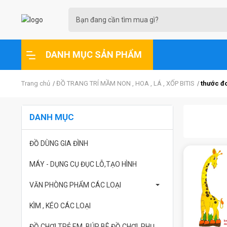
DANH MỤC SẢN PHẨM
Trang chủ
ĐỒ TRANG TRÍ MẦM NON , HOA , LÁ , XỐP BITIS
thước đ
DANH MỤC
ĐỒ DÙNG GIA ĐÌNH
MÁY - DỤNG CỤ ĐỤC LỖ,TẠO HÌNH
VĂN PHÒNG PHẨM CÁC LOẠI
KÌM , KÉO CÁC LOẠI
ĐỒ CHƠI TRẺ EM ,BÚP BÊ ĐỒ CHƠI ,PHỤ