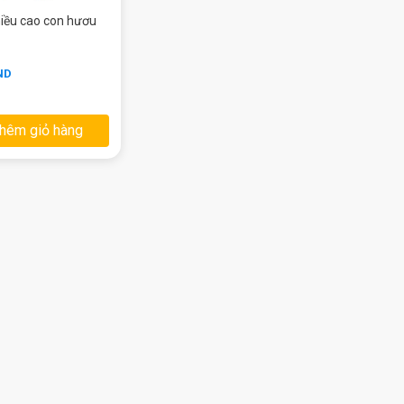
hiều cao con hươu
ND
hêm giỏ hàng