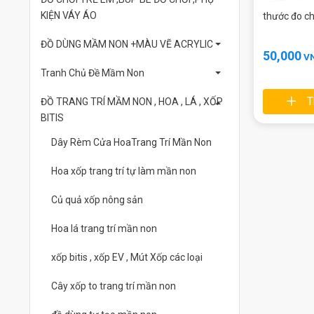
KIỆN VÁY ÁO
thước đo c
ĐỒ DÙNG MẦM NON +MÀU VẼ ACRYLIC
50,000
V
Tranh Chủ Đề Mầm Non
T
ĐỒ TRANG TRÍ MẦM NON , HOA , LÁ , XỐP
BITIS
Dây Rèm Cửa HoaTrang Trí Mần Non
Hoa xốp trang trí tự làm mần non
Củ quả xốp nông sản
Hoa lá trang trí mần non
xốp bitis , xốp EV , Mút Xốp các loại
Cây xốp to trang trí mần non