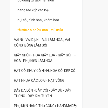
đồ dùng tự tạo mần non
hàng rào xốp các loại
bụi cỏ , bình hoa , khóm hoa
thước đo chiều cao , mũ múa
VẢI NỈ - VẢI DẠ NỈ - VẢI LÀM HOA , VẢI
CÔNG ,BÔNG LÀM GỐI
GIẤY NHÚN - HOA GIẤY LỤA - GIẤY GÓI
HOA , PHỤ KIỆN LÀM HOA
HẠT GỖ, KHUY GỖ HÌNH, HOA GỖ, KẸP GỖ
HẠT NHỰA CÁC LOẠI - HẠT VÒNG
DÂY DA LỘN - DÂY CÓI - DÂY DÙ - DÂY
THỪNG - DÂY KIM TUYẾN ....
PHỤ KIỆN HÀNG THỦ CÔNG ( HANDMADE)