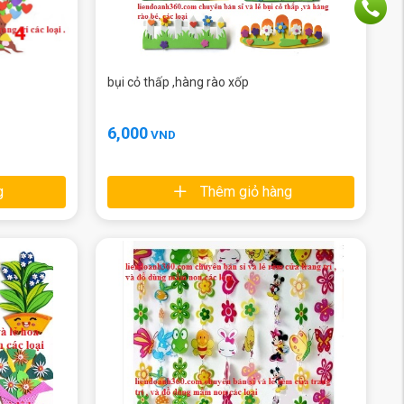
bụi cỏ thấp ,hàng rào xốp
6,000
VND
g
Thêm giỏ hàng