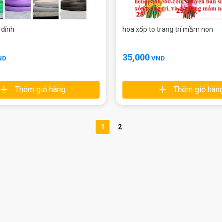
dính
hoa xốp to trang trí mầm non
35,000
ND
VND
Thêm giỏ hàng
Thêm giỏ hàn
1
2