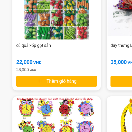
củ quả xốp gọt sẵn
dây thừng lá
22,000
35,000
VND
V
28,000
VND
Thêm giỏ hàng