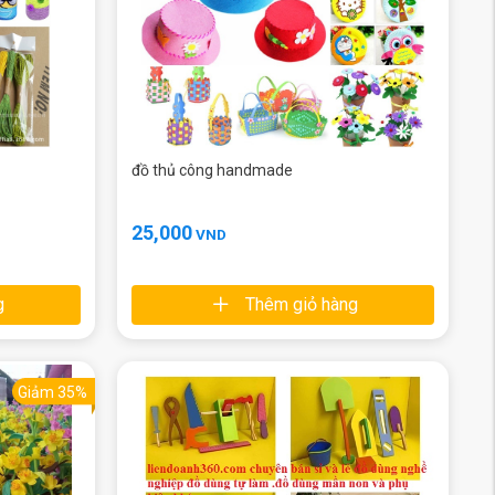
đồ thủ công handmade
25,000
VND
g
Thêm giỏ hàng
Giảm 35%