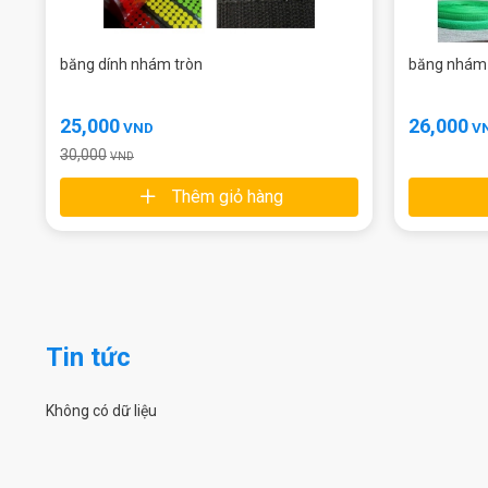
băng dính nhám tròn
băng nhám 
25,000
26,000
VND
V
30,000
VND
Thêm giỏ hàng
Tin tức
Không có dữ liệu