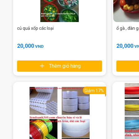
củ quả xốp các loại
ổ gà , đàn g
20,000
20,000
VND
V
Thêm giỏ hàng
Giảm 17%