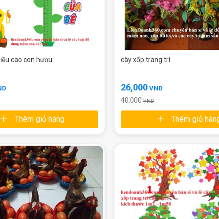
hiều cao con hươu
cây xốp trang trí
26,000
ND
VND
40,000
VND
Thêm giỏ hàng
Thêm giỏ hàn