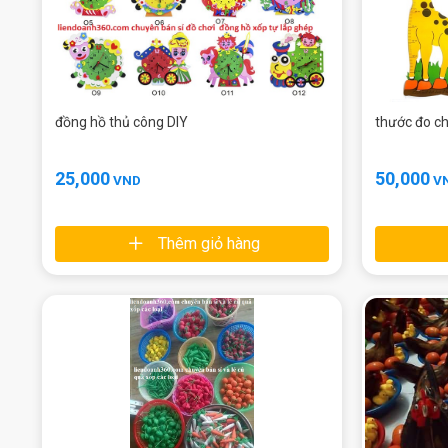
đồng hồ thủ công DIY
thước đo c
25,000
50,000
VND
V
Thêm giỏ hàng