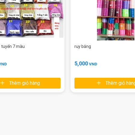
m tuyến 7 màu
ruy băng
5,000
VND
VND
Thêm giỏ hàng
Thêm giỏ hàn