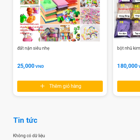
đất nặn siêu nhẹ
bột nhũ ki
25,000
180,000
VND
Thêm giỏ hàng
Tin tức
Không có dữ liệu