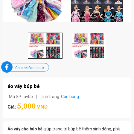
Chia sẻ Facebook
áo váy búp bê
Mã SP:
avbb
|
Tình trạng:
Còn hàng
5,000
VND
Giá:
Áo váy cho búp bê
giúp trang trí búp bê thêm sinh động, phù