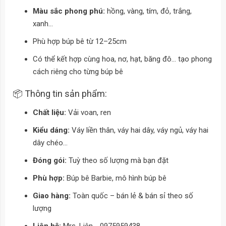
Màu sắc phong phú:
hồng, vàng, tím, đỏ, trắng,
xanh…
Phù hợp búp bê từ 12–25cm
Có thể kết hợp cùng hoa, nơ, hạt, băng đô… tạo phong
cách riêng cho từng búp bê
📦 Thông tin sản phẩm:
Chất liệu:
Vải voan, ren
Kiểu dáng:
Váy liền thân, váy hai dây, váy ngủ, váy hai
dây chéo...
Đóng gói:
Tuỳ theo số lượng mà bạn đặt
Phù hợp:
Búp bê Barbie, mô hình búp bê
Giao hàng:
Toàn quốc – bán lẻ & bán sỉ theo số
lượng
Liên hệ:
Mrs. Liên - 0975959438