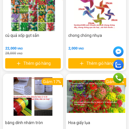
củ quả xốp gọt sẵn
chong chóng nhựa
22,000
2,000
VND
VND
28,000
VND
Thêm giỏ hàng
Thêm giỏ hàng
Giảm 17%
Giảm 50%
băng dính nhám tròn
Hoa giấy lụa