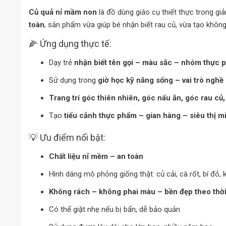
Củ quả nỉ mầm non
là đồ dùng giáo cụ thiết thực trong giả
toàn
, sản phẩm vừa giúp bé nhận biết rau củ, vừa tạo không
🌽 Ứng dụng thực tế:
Dạy trẻ
nhận biết tên gọi – màu sắc – nhóm thực 
Sử dụng trong
giờ học kỹ năng sống – vai trò nghề
Trang trí góc thiên nhiên, góc nấu ăn, góc rau c
Tạo
tiểu cảnh thực phẩm – gian hàng – siêu thị mi
💡 Ưu điểm nổi bật:
Chất liệu nỉ mềm – an toàn
Hình dáng mô phỏng giống thật: củ cải, cà rốt, bí đỏ, 
Không rách – không phai màu – bền đẹp theo thời
Có thể giặt nhẹ nếu bị bẩn, dễ bảo quản