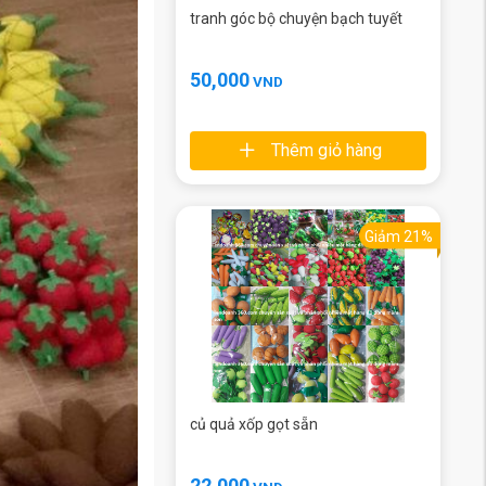
tranh góc bộ chuyện bạch tuyết
50,000
VND
Thêm giỏ hàng
Giảm 21%
củ quả xốp gọt sẵn
22,000