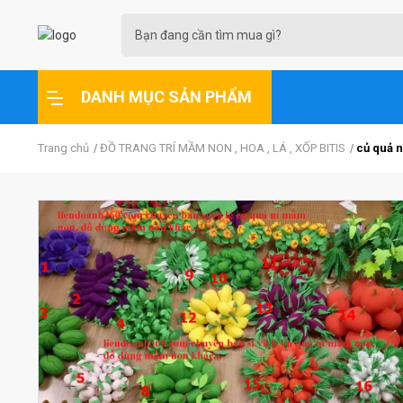
DANH MỤC SẢN PHẨM
Trang chủ
ĐỒ TRANG TRÍ MẦM NON , HOA , LÁ , XỐP BITIS
củ quả n