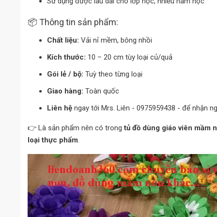
Sử dụng được lâu dài cho lớp học, nhiều năm học
📦 Thông tin sản phẩm:
Chất liệu:
Vải nỉ mềm, bông nhồi
Kích thước:
10 – 20 cm tùy loại củ/quả
Gói lẻ / bộ:
Tuỳ theo từng loại
Giao hàng:
Toàn quốc
Liên hệ
ngay tới Mrs. Liên - 0975959438 - để nhận n
👉 Là sản phẩm nên có trong
tủ đồ dùng giáo viên mầm 
loại thực phẩm
.