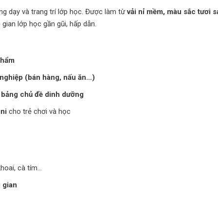
ng dạy và trang trí lớp học. Được làm từ
vải nỉ mềm, màu sắc tươi sá
 gian lớp học gần gũi, hấp dẫn.
phẩm
 nghiệp (bán hàng, nấu ăn…)
ủ, bảng chủ đề dinh dưỡng
ni
cho trẻ chơi và học
khoai, cà tím…
 gian