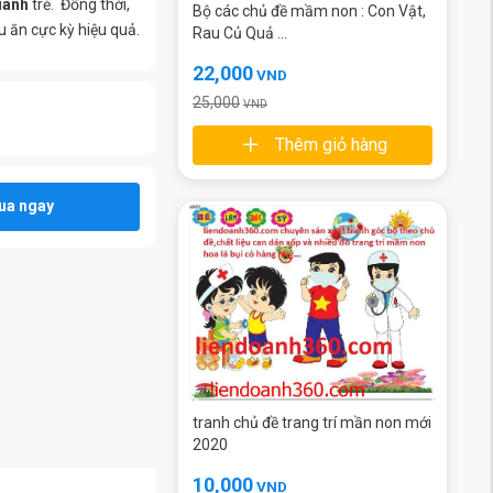
uanh
trẻ. Đồng thời,
Bộ các chủ đề mầm non : Con Vật,
u ăn cực kỳ hiệu quả.
Rau Củ Quả ...
22,000
VND
25,000
VND
Thêm giỏ hàng
ua ngay
tranh chủ đề trang trí mần non mới
2020
10,000
VND