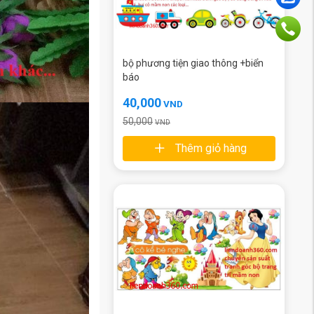
bộ phương tiện giao thông +biển
báo
40,000
VND
50,000
VND
Thêm giỏ hàng