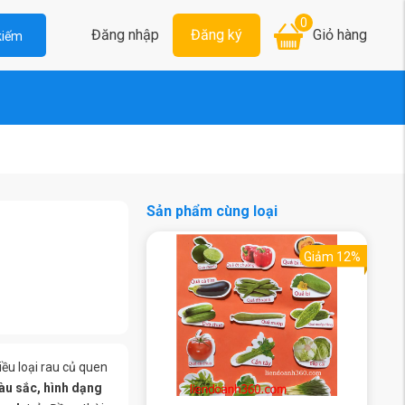
0
Đăng nhập
Đăng ký
Giỏ hàng
kiếm
Sản phẩm cùng loại
Giảm 12%
ều loại rau củ quen
àu sắc, hình dạng