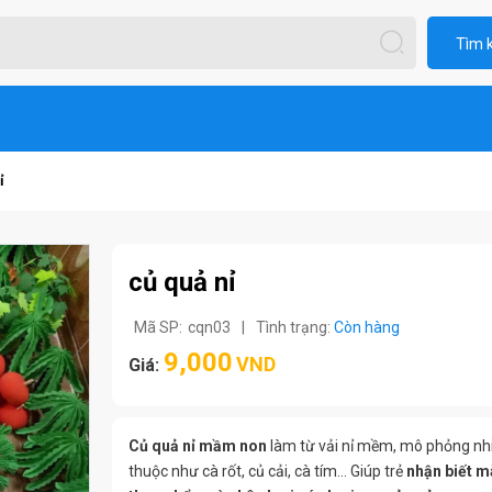
Tìm 
ỉ
củ quả nỉ
Mã SP:
cqn03
|
Tình trạng:
Còn hàng
9,000
VND
Giá:
Củ quả nỉ mầm non
làm từ vải nỉ mềm, mô phỏng nhi
thuộc như cà rốt, củ cải, cà tím… Giúp trẻ
nhận biết m