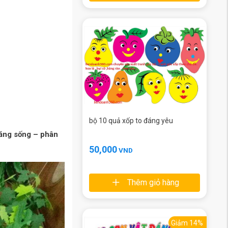
bộ 10 quả xốp to đáng yêu
năng sống – phân
50,000
VND
Thêm giỏ hàng
Giảm 14%