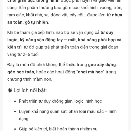
chơi giáo dục thông minh
được phụ huynh và giáo viên tin
dùng. Sản phẩm thường bao gồm các khối hình: vuông, tròn,
tam giác, khối nhà, xe, động vật, cây cối… được làm từ
nhựa
an toàn, gỗ tự nhiên
.
Khi bé tham gia xếp hình, não bộ sẽ vận dụng cả
tư duy
logic, kỹ năng vận động tay – mắt, khả năng phối hợp và
kiên trì
, từ đó giúp trẻ phát triển toàn diện trong giai đoạn
vàng từ 2–6 tuổi.
Đây là món đồ chơi không thể thiếu trong
góc xây dựng
,
góc học toán
, hoặc các hoạt động “
chơi mà học
” trong
chương trình mầm non.
🧠 Lợi ích nổi bật:
Phát triển tư duy không gian, logic, hình học
Luyện khả năng quan sát, phân loại màu sắc – hình
dạng
Giúp bé kiên trì, biết hoàn thành nhiệm vụ