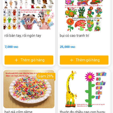
rối bàn tay, rối ngón tay
bụi cỏ cao tranh trí
7,000
25,000
VND
VND
Thêm giỏ hàng
Thêm giỏ hàng
Giảm 29%
hạt giả cốm slime
thước đo chiều cao con hươu