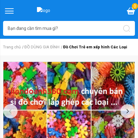
0
Trang chủ
ĐỒ DÙNG GIA ĐÌNH
Đồ Chơi Trẻ em xếp hình Các Loại