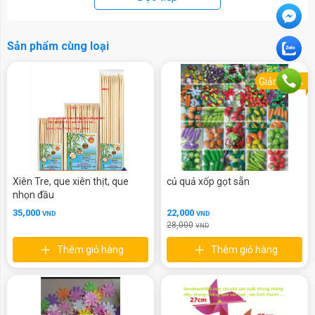
Sản phẩm cùng loại
Giảm 21%
Xiên Tre, que xiên thịt, que
củ quả xốp gọt sẵn
nhọn đầu
35,000
22,000
VND
VND
28,000
VND
Thêm giỏ hàng
Thêm giỏ hàng