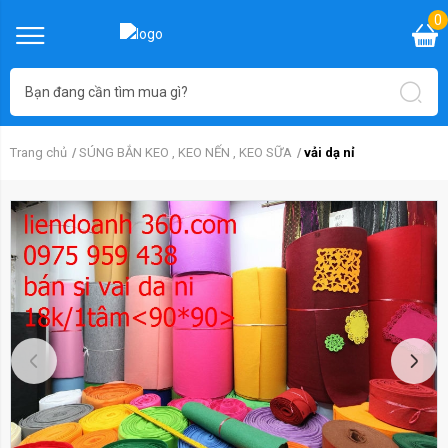
0
Trang chủ
SÚNG BẮN KEO , KEO NẾN , KEO SỮA
vải dạ nỉ