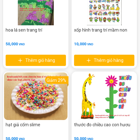
hoa lá sen trang trí
xốp hình trang trí mầm non
50,000
10,000
VND
VND
Thêm giỏ hàng
Thêm giỏ hàng
Giảm 29%
hạt giả cốm slime
thước đo chiều cao con hươu
50,000
50,000
VND
VND