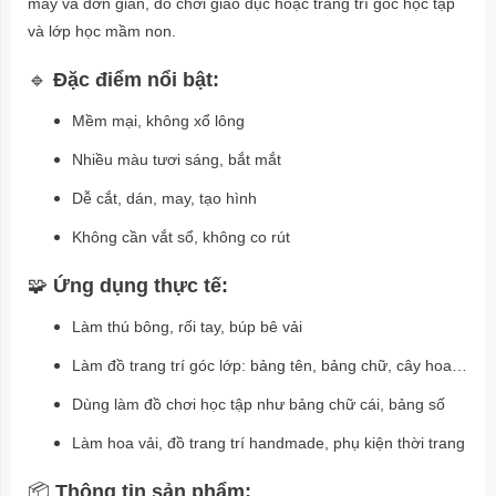
may vá đơn giản, đồ chơi giáo dục hoặc trang trí góc học tập
và lớp học mầm non.
🔹
Đặc điểm nổi bật:
Mềm mại, không xổ lông
Nhiều màu tươi sáng, bắt mắt
Dễ cắt, dán, may, tạo hình
Không cần vắt sổ, không co rút
🧩
Ứng dụng thực tế:
Làm thú bông, rối tay, búp bê vải
Làm đồ trang trí góc lớp: bảng tên, bảng chữ, cây hoa…
Dùng làm đồ chơi học tập như bảng chữ cái, bảng số
Làm hoa vải, đồ trang trí handmade, phụ kiện thời trang
📦
Thông tin sản phẩm: